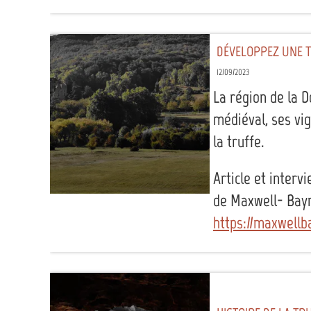
DÉVELOPPEZ UNE T
12/09/2023
La région de la 
médiéval, ses vig
la truffe.
Article et interv
de Maxwell- Bayn
https://maxwellb