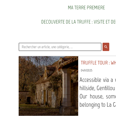
MA TERRE PREMIERE
DECOUVERTE DE LA TRUFFE : VISITE ET D
search
TRUFFLE TOUR : WH
04/11/2025
Accessible via a
hillside, Gentill
Our house, som
belonging to La G